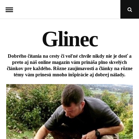
Skip
Open
to
Sear
Popu
content
Glinec
Dobrého čítania na cesty či voľné chvíle nikdy nie je dosť a
preto aj náš online magazín vám prináša plno skvelých
článkov pre každého. Rôzne zaujímavosti a články na rôzne
témy vám prinesú mnoho inšpirácie aj dobrej nálady.