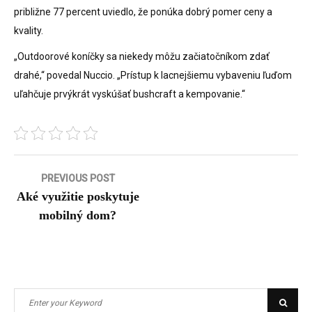
približne 77 percent uviedlo, že ponúka dobrý pomer ceny a
kvality.
„Outdoorové koníčky sa niekedy môžu začiatočníkom zdať
drahé,“ povedal Nuccio. „Prístup k lacnejšiemu vybaveniu ľuďom
uľahčuje prvýkrát vyskúšať bushcraft a kempovanie.“
Navigace
PREVIOUS POST
Aké využitie poskytuje
pro
mobilný dom?
příspěvek
Search
Searc