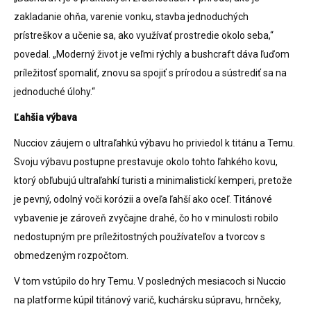
zakladanie ohňa, varenie vonku, stavba jednoduchých
prístreškov a učenie sa, ako využívať prostredie okolo seba,“
povedal. „Moderný život je veľmi rýchly a bushcraft dáva ľuďom
príležitosť spomaliť, znovu sa spojiť s prírodou a sústrediť sa na
jednoduché úlohy.“
Ľahšia výbava
Nucciov záujem o ultraľahkú výbavu ho priviedol k titánu a Temu.
Svoju výbavu postupne prestavuje okolo tohto ľahkého kovu,
ktorý obľubujú ultraľahkí turisti a minimalistickí kemperi, pretože
je pevný, odolný voči korózii a oveľa ľahší ako oceľ. Titánové
vybavenie je zároveň zvyčajne drahé, čo ho v minulosti robilo
nedostupným pre príležitostných používateľov a tvorcov s
obmedzeným rozpočtom.
V tom vstúpilo do hry Temu. V posledných mesiacoch si Nuccio
na platforme kúpil titánový varič, kuchársku súpravu, hrnčeky,