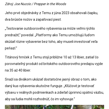
Zdroj: Joe Nuccio / Prepper in the Woods
Jeho prvé objednávky z Temu z júna 2023 obsahovali čiapku,
dva brúsiče nožov a zapaľovací piest.
„Testovanie outdoorového vybavenia sa môže veľmi rýchlo
predražiť,“ povedal. „Platformy ako Temu umožňujú ľuďom
skúšať rôzne vybavenie bez toho, aby museli investovať veľa
peňazí.“
Titánový hrnček z Temu stojí približne 10 až 13 libier, zatiaľ čo
porovnateľný produkt od britského outdoorového predajcu vyjde
na 35 až 40 libier.
Snaží sa divákom ukázať dostatočne jasný obraz o tom, ako
daný kus vybavenia skutočne funguje. „Kľúčové je testovať
výbavu v reálnych podmienkach a zdieľať úprimnú spätnú väzbu,
aby sa ľudia mohli rozhodnúť, čo im vyhovuje.“