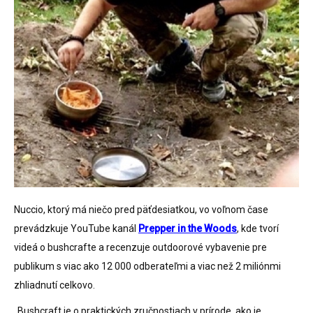
Nuccio, ktorý má niečo pred päťdesiatkou, vo voľnom čase
prevádzkuje YouTube kanál
Prepper in the Woods
, kde tvorí
videá o bushcrafte a recenzuje outdoorové vybavenie pre
publikum s viac ako 12 000 odberateľmi a viac než 2 miliónmi
zhliadnutí celkovo.
„Bushcraft je o praktických zručnostiach v prírode, ako je