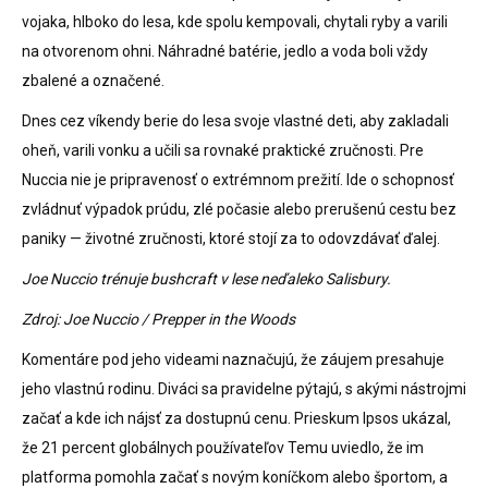
vojaka, hlboko do lesa, kde spolu kempovali, chytali ryby a varili
na otvorenom ohni. Náhradné batérie, jedlo a voda boli vždy
zbalené a označené.
Dnes cez víkendy berie do lesa svoje vlastné deti, aby zakladali
oheň, varili vonku a učili sa rovnaké praktické zručnosti. Pre
Nuccia nie je pripravenosť o extrémnom prežití. Ide o schopnosť
zvládnuť výpadok prúdu, zlé počasie alebo prerušenú cestu bez
paniky — životné zručnosti, ktoré stojí za to odovzdávať ďalej.
Joe Nuccio trénuje bushcraft v lese neďaleko Salisbury.
Zdroj: Joe Nuccio / Prepper in the Woods
Komentáre pod jeho videami naznačujú, že záujem presahuje
jeho vlastnú rodinu. Diváci sa pravidelne pýtajú, s akými nástrojmi
začať a kde ich nájsť za dostupnú cenu. Prieskum Ipsos ukázal,
že 21 percent globálnych používateľov Temu uviedlo, že im
platforma pomohla začať s novým koníčkom alebo športom, a