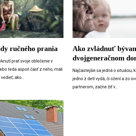
Ako zvládnuť bývan
ady ručného prania
dvojgeneračnom do
yknutí prať svoje oblečenie v
lebo teda aspoň časť z neho, mali
Najčastejšie sa jedná o situáciu, 
e vedieť, ako…
jedno z detí vydá, či ožení a zo s
partnerom, začne žiť v…