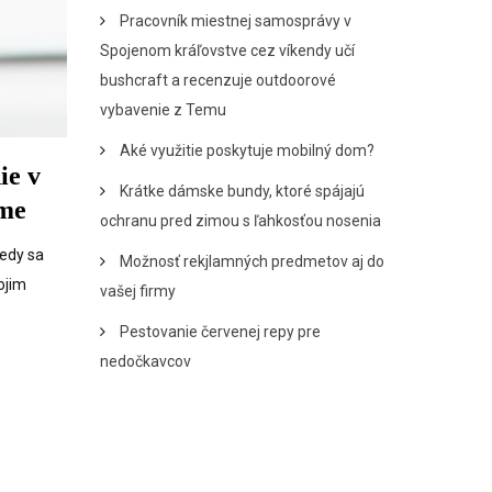
Pracovník miestnej samosprávy v
Spojenom kráľovstve cez víkendy učí
bushcraft a recenzuje outdoorové
vybavenie z Temu
Aké využitie poskytuje mobilný dom?
ie v
Krátke dámske bundy, ktoré spájajú
me
ochranu pred zimou s ľahkosťou nosenia
kedy sa
Možnosť rekjlamných predmetov aj do
vojim
vašej firmy
Pestovanie červenej repy pre
nedočkavcov