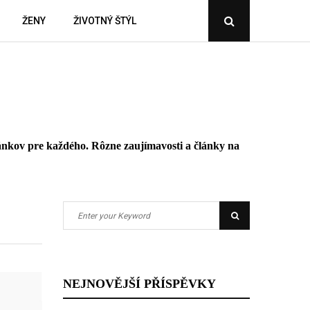
ŽENY
ŽIVOTNÝ ŠTÝL
Open
Search
Popup
článkov pre každého. Rôzne zaujímavosti a články na
Search
Search
for:
NEJNOVĚJŠÍ PŘÍSPĚVKY