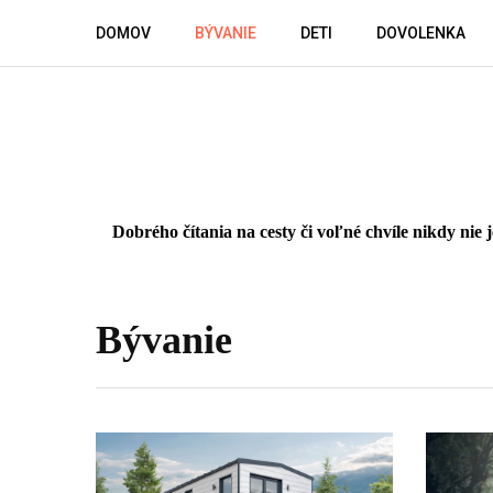
Skip
DOMOV
BÝVANIE
DETI
DOVOLENKA
to
content
Dobrého čítania na cesty či voľné chvíle nikdy nie
Bývanie