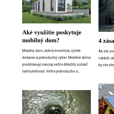
Aké využitie poskytuje
mobilný dom?
4 zás
Mobilný dom, dobrá investícia, rýchle
Ak ste zv
dodanie a jednoduchý výber. Mobilné domy
rukách, a
predstavujú naozaj veľmi dôležitú súčasť
by ste st
nehnuteľnosti. Veľmi jednoducho a…