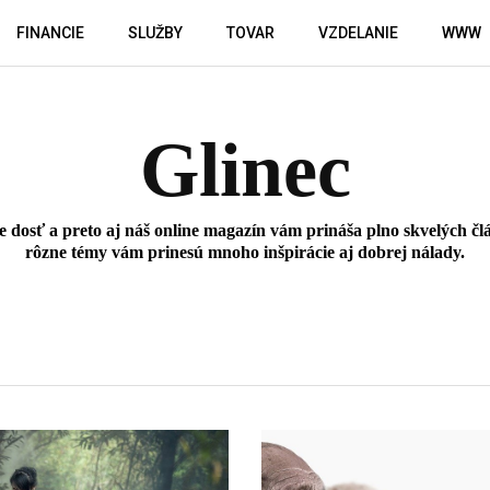
FINANCIE
SLUŽBY
TOVAR
VZDELANIE
WWW
Glinec
 je dosť a preto aj náš online magazín vám prináša plno skvelých 
rôzne témy vám prinesú mnoho inšpirácie aj dobrej nálady.