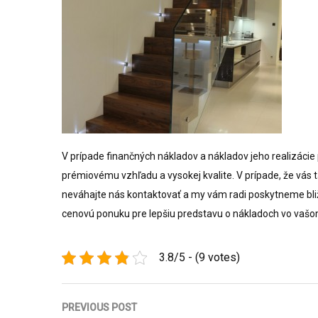
V prípade finančných nákladov a nákladov jeho realizácie
prémiovému vzhľadu a vysokej kvalite. V prípade, že vás ta
neváhajte nás kontaktovať a my vám radi poskytneme bli
cenovú ponuku pre lepšiu predstavu o nákladoch vo vašom
3.8/5 - (9 votes)
Navigace
PREVIOUS POST