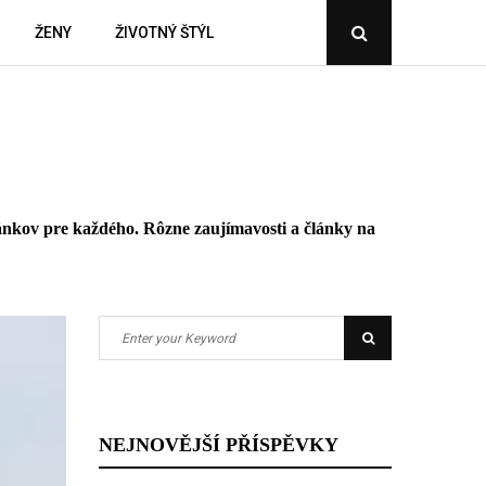
ŽENY
ŽIVOTNÝ ŠTÝL
Open
Search
Popup
článkov pre každého. Rôzne zaujímavosti a články na
Search
Search
for:
NEJNOVĚJŠÍ PŘÍSPĚVKY