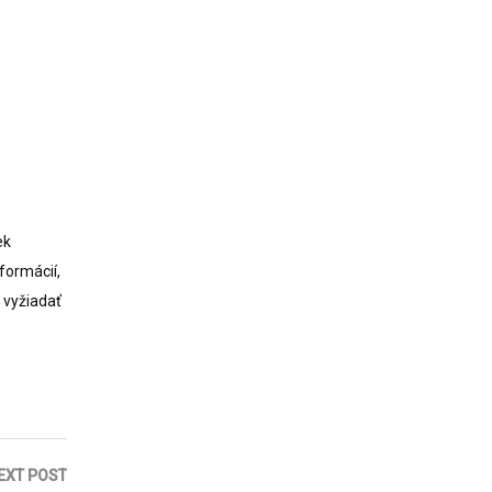
ek
formácií,
s vyžiadať
EXT POST