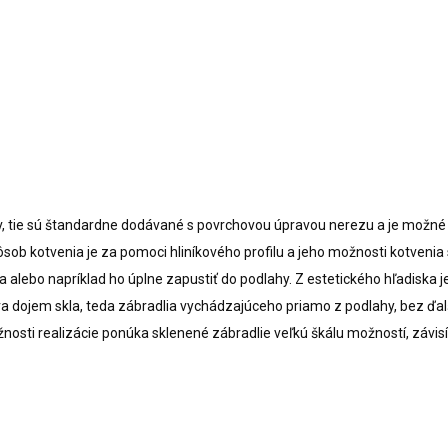
 tie sú štandardne dodávané s povrchovou úpravou nerezu a je možné 
sob kotvenia je za pomoci hliníkového profilu a jeho možnosti kotvenia
alebo napríklad ho úplne zapustiť do podlahy. Z estetického hľadiska j
ra dojem skla, teda zábradlia vychádzajúceho priamo z podlahy, bez ďal
nosti realizácie ponúka sklenené zábradlie veľkú škálu možností, závisí