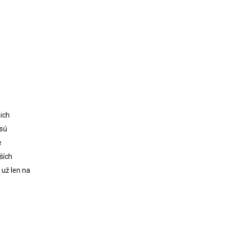
ich
 sú
e
ších
 už len na