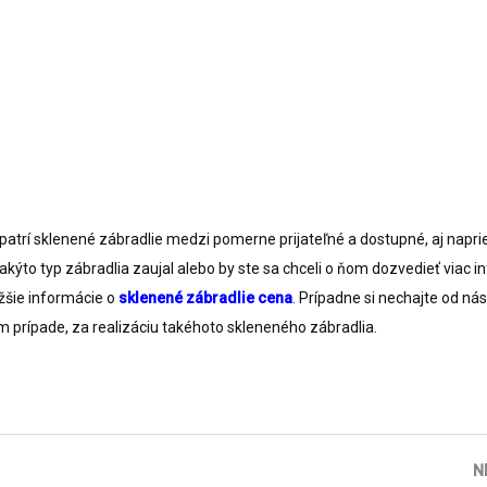
 patrí sklenené zábradlie medzi pomerne prijateľné a dostupné, aj napri
kýto typ zábradlia zaujal alebo by ste sa chceli o ňom dozvedieť viac in
žšie informácie o
sklenené zábradlie cena
. Prípadne si nechajte od ná
 prípade, za realizáciu takéhoto skleneného zábradlia.
N