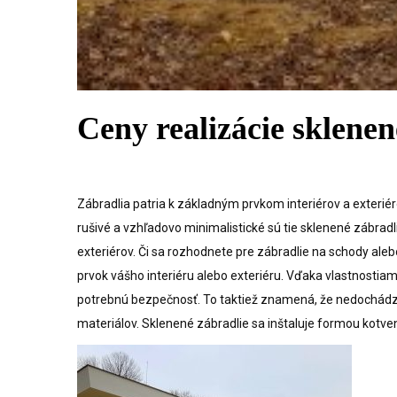
Ceny realizácie sklene
Zábradlia patria k základným prvkom interiérov a exteriér
rušivé a vzhľadovo minimalistické sú tie sklenené zábradli
exteriérov. Či sa rozhodnete pre zábradlie na schody al
prvok vášho interiéru alebo exteriéru. Vďaka vlastnostiam
potrebnú bezpečnosť. To taktiež znamená, že nedochádza
materiálov. Sklenené zábradlie sa inštaluje formou kotven