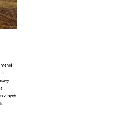
ajmenej
v a
asový
 a
h z iných
k.