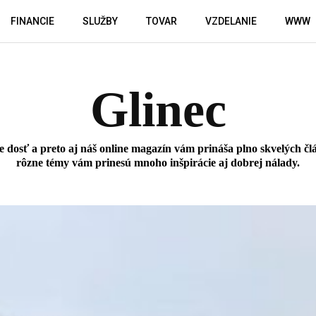
FINANCIE
SLUŽBY
TOVAR
VZDELANIE
WWW
Glinec
 je dosť a preto aj náš online magazín vám prináša plno skvelých 
rôzne témy vám prinesú mnoho inšpirácie aj dobrej nálady.