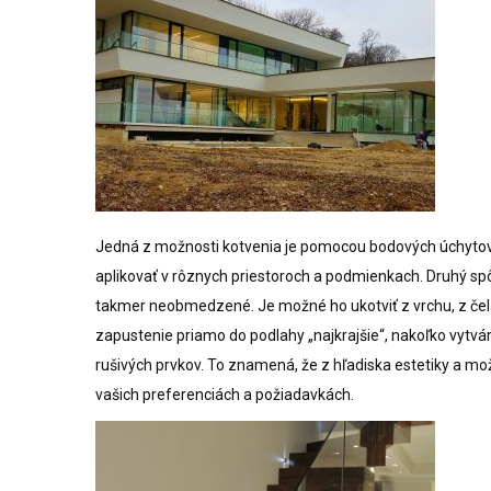
Jedná z možnosti kotvenia je pomocou bodových úchytov,
aplikovať v rôznych priestoroch a podmienkach. Druhý spô
takmer neobmedzené. Je možné ho ukotviť z vrchu, z čela 
zapustenie priamo do podlahy „najkrajšie“, nakoľko vytvá
rušivých prvkov. To znamená, že z hľadiska estetiky a mož
vašich preferenciách a požiadavkách.