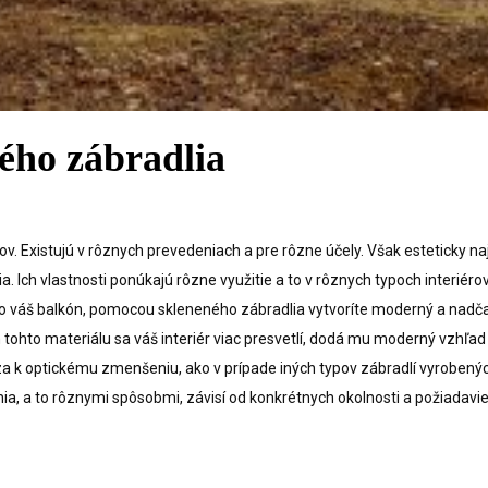
ného zábradlia
ov. Existujú v rôznych prevedeniach a pre rôzne účely. Však esteticky n
a. Ich vlastnosti ponúkajú rôzne využitie a to v rôznych typoch interiéro
ebo váš balkón, pomocou skleneného zábradlia vytvoríte moderný a nadč
 tohto materiálu sa váš interiér viac presvetlí, dodá mu moderný vzhľad
 k optickému zmenšeniu, ako v prípade iných typov zábradlí vyrobenýc
ia, a to rôznymi spôsobmi, závisí od konkrétnych okolnosti a požiadavie