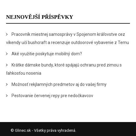
NEJNOVĚJŠÍ PŘÍSPĚVKY
Pracovník miestnej samosprávy v Spojenom kráľovstve cez
víkendy učí bushcraft a recenzuje outdoorové vybavenie z Temu
Aké využitie poskytuje mobilný dom?
Krátke dámske bundy, ktoré spájajú ochranu pred zimou s
ľahkosťou nosenia
Možnosť rekjlamných predmetov aj do vašej firmy
Pestovanie červenej repy pre nedočkavcov
© Glinec.sk - Všetky práva vyhradená.