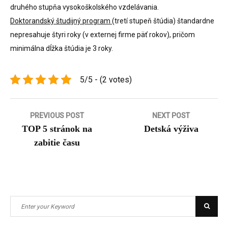
druhého stupňa vysokoškolského vzdelávania.
Doktorandský študijný program
(tretí stupeň štúdia) štandardne
nepresahuje štyri roky (v externej firme päť rokov), pričom
minimálna dĺžka štúdia je 3 roky.
5/5 - (2 votes)
Navigace
PREVIOUS POST
NEXT POST
TOP 5 stránok na
Detská výživa
pro
zabitie času
příspěvek
Search
Searc
for: