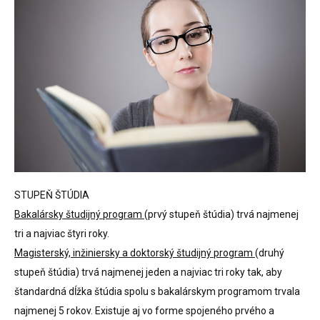
STUPEŇ ŠTÚDIA
Bakalársky študijný program
(prvý stupeň štúdia) trvá najmenej
tri a najviac štyri roky.
Magisterský, inžiniersky a doktorský študijný program
(druhý
stupeň štúdia) trvá najmenej jeden a najviac tri roky tak, aby
štandardná dĺžka štúdia spolu s bakalárskym programom trvala
najmenej 5 rokov. Existuje aj vo forme spojeného prvého a