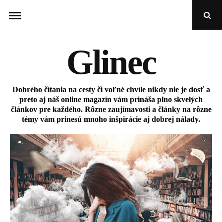
Skip
Open
to
Sear
Popu
content
Glinec
Dobrého čítania na cesty či voľné chvíle nikdy nie je dosť a
preto aj náš online magazín vám prináša plno skvelých
článkov pre každého. Rôzne zaujímavosti a články na rôzne
témy vám prinesú mnoho inšpirácie aj dobrej nálady.