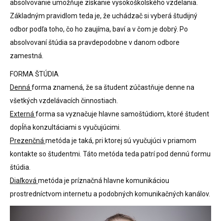
absolvovanie umožňuje získanie vysokoškolského vzdelania.
Základným pravidlom teda je, že uchádzač si vyberá študijný
odbor podľa toho, čo ho zaujíma, baví a v čom je dobrý. Po
absolvovaní štúdia sa pravdepodobne v danom odbore
zamestná.
FORMA ŠTÚDIA
Denná
forma znamená, že sa študent zúčastňuje denne na
všetkých vzdelávacích činnostiach.
Externá
forma sa vyznačuje hlavne samoštúdiom, ktoré študent
dopĺňa konzultáciami s vyučujúcimi.
Prezenčná
metóda je taká, pri ktorej sú vyučujúci v priamom
kontakte so študentmi. Táto metóda teda patrí pod dennú formu
štúdia.
Diaľková
metóda je príznačná hlavne komunikáciou
prostredníctvom internetu a podobných komunikačných kanálov.