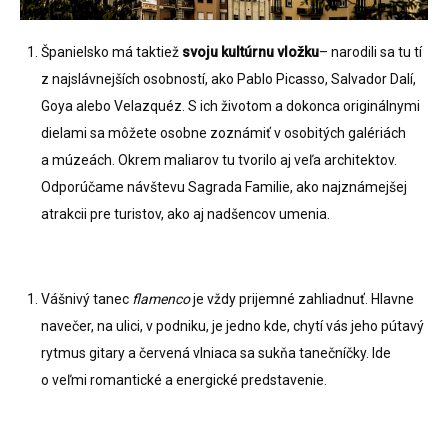
Španielsko má taktiež
svoju kultúrnu vložku
– narodili sa tu tí
z najslávnejších osobností, ako Pablo Picasso, Salvador Dalí,
Goya alebo Velazquéz. S ich životom a dokonca originálnymi
dielami sa môžete osobne zoznámiť v osobitých galériách
a múzeách. Okrem maliarov tu tvorilo aj veľa architektov.
Odporúčame návštevu Sagrada Familie, ako najznámejšej
atrakcii pre turistov, ako aj nadšencov umenia.
Vášnivý tanec
flamenco
je vždy prijemné zahliadnuť. Hlavne
navečer, na ulici, v podniku, je jedno kde, chytí vás jeho pútavý
rytmus gitary a červená vlniaca sa sukňa tanečníčky. Ide
o veľmi romantické a energické predstavenie.