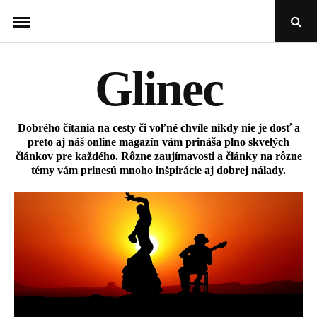
Skip
Open
to
Sear
Popu
content
Glinec
Dobrého čítania na cesty či voľné chvíle nikdy nie je dosť a
preto aj náš online magazín vám prináša plno skvelých
článkov pre každého. Rôzne zaujímavosti a články na rôzne
témy vám prinesú mnoho inšpirácie aj dobrej nálady.