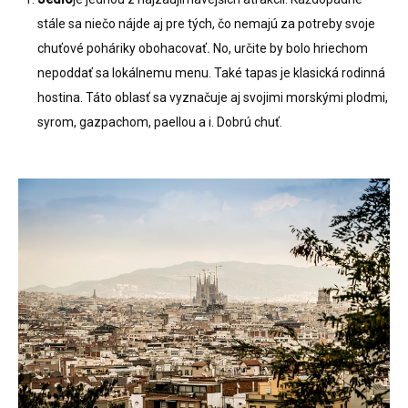
stále sa niečo nájde aj pre tých, čo nemajú za potreby svoje
chuťové poháriky obohacovať
.
No, určite by bolo hriechom
nepoddať sa lokálnemu menu. Také tapas je klasická rodinná
hostina. Táto oblasť sa vyznačuje aj svojimi morskými plodmi,
syrom, gazpachom, paellou a i. Dobrú chuť.