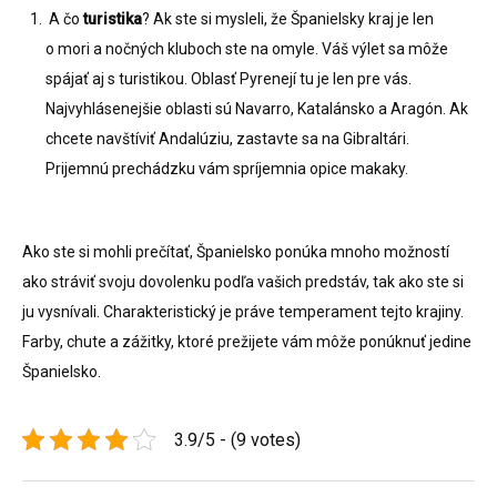
A čo
turistika
? Ak ste si mysleli, že Španielsky kraj je len
o mori a nočných kluboch ste na omyle. Váš výlet sa môže
spájať aj s turistikou. Oblasť Pyrenejí tu je len pre vás.
Najvyhlásenejšie oblasti sú Navarro, Katalánsko a Aragón. Ak
chcete navštíviť Andalúziu, zastavte sa na Gibraltári.
Prijemnú prechádzku vám spríjemnia opice makaky.
Ako ste si mohli prečítať, Španielsko ponúka mnoho možností
ako stráviť svoju dovolenku podľa vašich predstáv, tak ako ste si
ju vysnívali. Charakteristický je práve temperament tejto krajiny.
Farby, chute a zážitky, ktoré prežijete vám môže ponúknuť jedine
Španielsko.
3.9/5 - (9 votes)