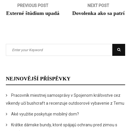
Navigace
PREVIOUS POST
NEXT POST
Externé štúdium upadá
Dovolenka ako sa patrí
pro
příspěvek
Search
Searc
for:
NEJNOVĚJŠÍ PŘÍSPĚVKY
Pracovník miestnej samosprávy v Spojenom kráľovstve cez
víkendy učí bushcraft a recenzuje outdoorové vybavenie z Temu
Aké využitie poskytuje mobilný dom?
Krátke dámske bundy, ktoré spájajú ochranu pred zimou s