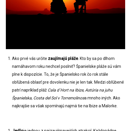
Ako prvé vás určite
zaujímajú pláže
. Kto by sa po dlhom
namáhavom roku nechcel poslniť? Španielske pláže sú vám
plne k dispozície. To, že je Španielsko rok čo rok stále
obľúbená oblasť pre dovolenku nie je len tak. Medzi obľúbené
patrí napríklad pláž
Cala d´Hort na Ibize
,
Astúria na juhu
Španielska
,
Costa del Sol v Torremolinos
a mnoho iných. Ako
najkrajšie sa však spomínajú najmä tie na Ibize a Malorke.
Jedlo
je jednou z najzaujímavejších atrakcií. Každopádne