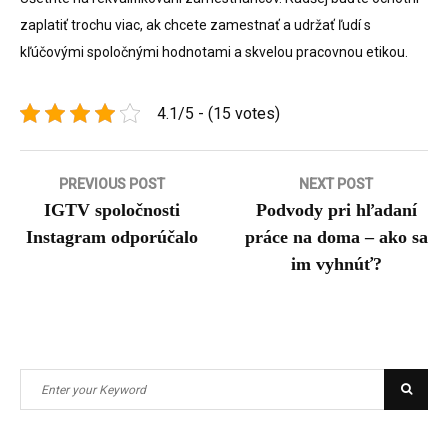
zaplatiť trochu viac, ak chcete zamestnať a udržať ľudí s
kľúčovými spoločnými hodnotami a skvelou pracovnou etikou.
4.1/5 - (15 votes)
Navigace
PREVIOUS POST
NEXT POST
IGTV spoločnosti
Podvody pri hľadaní
pro
Instagram odporúčalo
práce na doma – ako sa
příspěvek
im vyhnúť?
Search
Searc
for: