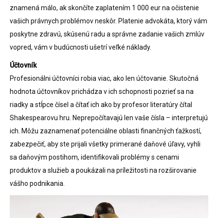
znamená málo, ak skončíte zaplatením 1 000 eur na očistenie
vašich právnych problémov neskôr. Platenie advokáta, ktorý vám
poskytne zdravú, skúsenú radu a správne zadanie vašich zmlúv
vopred, vám v budúcnosti ušetrí veľké náklady.
Účtovník
Profesionálni účtovníci robia viac, ako len účtovanie. Skutočná
hodnota účtovníkov prichádza v ich schopnosti pozrieť sa na
riadky a stĺpce čísel a čítať ich ako by profesor literatúry čítal
Shakespearovu hru. Neprepočítavajú len vaše čísla – interpretujú
ich. Môžu zaznamenať potenciálne oblasti finančných ťažkostí,
zabezpečiť, aby ste prijali všetky primerané daňové úľavy, vyhli
sa daňovým postihom, identifikovali problémy s cenami
produktov a služieb a poukázali na príležitosti na rozširovanie
vášho podnikania.