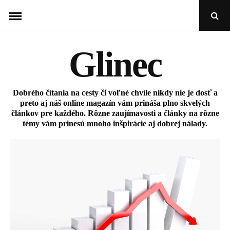
Skip
Open
to
Sear
Popu
content
Glinec
Dobrého čítania na cesty či voľné chvíle nikdy nie je dosť a
preto aj náš online magazín vám prináša plno skvelých
článkov pre každého. Rôzne zaujímavosti a články na rôzne
témy vám prinesú mnoho inšpirácie aj dobrej nálady.