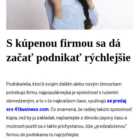
S kúpenou firmou sa dá
začať podnikať rýchlejšie
Podnikatelia, ktorí k svojim ďalším alebo novým činnostiam
potrebujú firmu, najpopulárnejšia je spoločnosť s ručením
obmedzeným, a to v čo najkratšom čase, využívajú
se predaj
sro 41business.com
. Čo znamená, že radšej takúto spoločnosť
kúpia, než by ju zakladali, najčastejšie z dôvodu úspory času a
možnosti pustiť sa s takto prichystanou, čiže „predzaloženou“
firmou do podnikania čo najrýchlejšie.