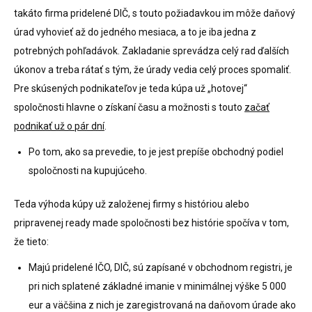
takáto firma pridelené DIČ, s touto požiadavkou im môže daňový
úrad vyhovieť až do jedného mesiaca, a to je iba jedna z
potrebných pohľadávok. Zakladanie sprevádza celý rad ďalších
úkonov a treba rátať s tým, že úrady vedia celý proces spomaliť.
Pre skúsených podnikateľov je teda kúpa už „hotovej“
spoločnosti hlavne o získaní času a možnosti s touto
začať
podnikať už o pár dní
.
Po tom, ako sa prevedie, to je jest prepíše obchodný podiel
spoločnosti na kupujúceho.
Teda výhoda kúpy už založenej firmy s históriou alebo
pripravenej ready made spoločnosti bez histórie spočíva v tom,
že tieto:
Majú pridelené IČO, DIČ, sú zapísané v obchodnom registri, je
pri nich splatené základné imanie v minimálnej výške 5 000
eur a väčšina z nich je zaregistrovaná na daňovom úrade ako