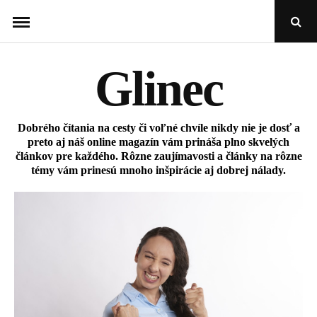
Skip
Open
to
Sear
Popu
content
Glinec
Dobrého čítania na cesty či voľné chvíle nikdy nie je dosť a
preto aj náš online magazín vám prináša plno skvelých
článkov pre každého. Rôzne zaujímavosti a články na rôzne
témy vám prinesú mnoho inšpirácie aj dobrej nálady.