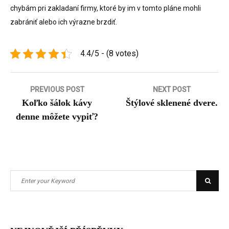
chybám pri zakladaní firmy, ktoré by im v tomto pláne mohli
zabrániť alebo ich výrazne brzdiť.
4.4/5 - (8 votes)
Navigace
PREVIOUS POST
NEXT POST
Koľko šálok kávy
Štýlové sklenené dvere.
pro
denne môžete vypiť?
příspěvek
Search
Searc
for: